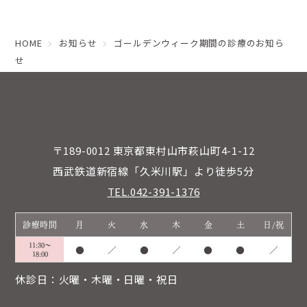
HOME
お知らせ
ゴールデンウィーク期間の診療のお知ら
せ
〒189-0012 東京都東村山市萩山町4-1-12
西武鉄道新宿線「久米川駅」より徒歩5分
TEL.042-391-1376
診療時間
月
火
水
木
金
土
日/祝
11:30～
●
／
●
／
●
●
／
18:00
休診日：火曜・木曜・日曜・祝日